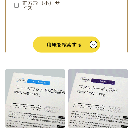
正方形（小）サ
イズ
用紙を検索する