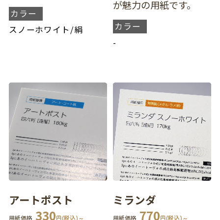
が魅力の用紙です。
カラー
カラー
スノーホワイト
/
絹
-
アートポスト
ミランダ
330
770
用紙価格
円(税込)～
用紙価格
円(税込)～