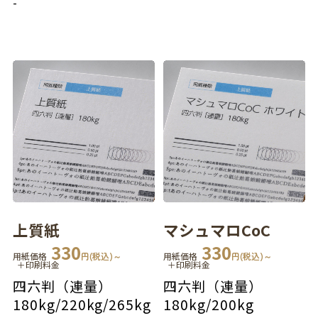
-
上質紙
マシュマロCoC
330
330
用紙価格
円(税込)～
用紙価格
円(税込)～
＋印刷料金
＋印刷料金
四六判（連量）
四六判（連量）
180kg
/
220kg
/
265kg
180kg
/
200kg