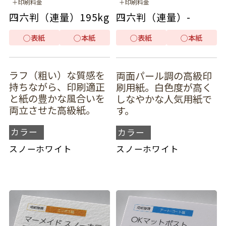
＋印刷料金
＋印刷料金
四六判（連量）
195kg
四六判（連量）
-
◯
表紙
◯
本紙
◯
表紙
◯
本紙
ラフ（粗い）な質感を
両面パール調の高級印
持ちながら、印刷適正
刷用紙。白色度が高く
と紙の豊かな風合いを
しなやかな人気用紙で
両立させた高級紙。
す。
カラー
カラー
スノーホワイト
スノーホワイト