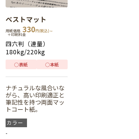
ベストマット
330
用紙価格
円(税込)～
＋印刷料金
四六判（連量）
180kg
/
220kg
◯
表紙
◯
本紙
ナチュラルな風合いな
がら、高い印刷適正と
筆記性を持つ両面マッ
トコート紙。
カラー
-