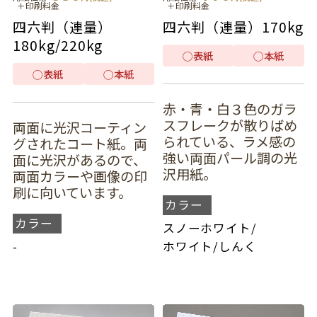
＋印刷料金
＋印刷料金
四六判（連量）
四六判（連量）
170kg
180kg
/
220kg
◯
表紙
◯
本紙
◯
表紙
◯
本紙
赤・青・白３色のガラ
スフレークが散りばめ
両面に光沢コーティン
られている、ラメ感の
グされたコート紙。両
強い両面パール調の光
面に光沢があるので、
沢用紙。
両面カラーや画像の印
刷に向いています。
カラー
カラー
スノーホワイト
/
-
ホワイト
/
しんく