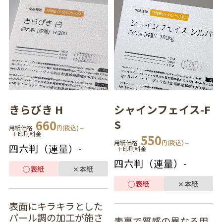
きらびき H
シャインフェイス-F
660
S
用紙価格
円(税込)～
＋印刷料金
550
用紙価格
円(税込)～
四六判（連量）
-
＋印刷料金
四六判（連量）
-
◯
表紙
✕
本紙
◯
表紙
✕
本紙
表面にキラキラとした
パール調の加工が施さ
表裏で質感の異なる用