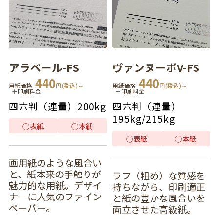
アラベール-FS
ヴァンヌーボV-FS
440
440
用紙価格
円(税込)～
用紙価格
円(税込)～
＋印刷料金
＋印刷料金
四六判（連量）
200kg
四六判（連量）
195kg
/
215kg
◯
表紙
◯
本紙
◯
表紙
◯
本紙
画用紙のような風合い
と、紙本来の手触りが
ラフ（粗め）な質感を
魅力的な用紙。デザイ
持ちながら、印刷適正
ナーに人気のファイン
と紙の豊かな風合いを
ペーパー。
両立させた高級紙。