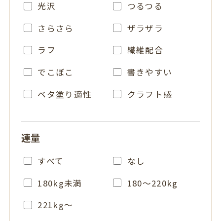
光沢
つるつる
さらさら
ザラザラ
ラフ
繊維配合
でこぼこ
書きやすい
ベタ塗り適性
クラフト感
連量
すべて
なし
180kg未満
180～220kg
221kg～