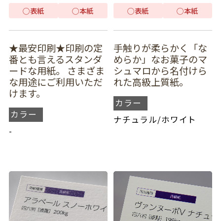
◯
表紙
◯
本紙
◯
表紙
◯
本紙
★最安印刷★印刷の定
手触りが柔らかく「な
番とも言えるスタンダ
めらか」なお菓子のマ
ードな用紙。 さまざま
シュマロから名付けら
な用途にご利用いただ
れた高級上質紙。
けます。
カラー
カラー
ナチュラル
/
ホワイト
-