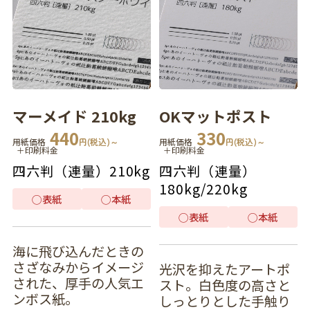
マーメイド 210kg
OKマットポスト
440
330
用紙価格
円(税込)～
用紙価格
円(税込)～
＋印刷料金
＋印刷料金
四六判（連量）
210kg
四六判（連量）
180kg
/
220kg
◯
表紙
◯
本紙
◯
表紙
◯
本紙
海に飛び込んだときの
さざなみからイメージ
光沢を抑えたアートポ
された、厚手の人気エ
スト。白色度の高さと
ンボス紙。
しっとりとした手触り