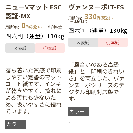
ニューVマット FSC
ヴァンヌーボLT-FS
330
認証-MX
用紙価格
円(税込)～
＋印刷料金
0
用紙価格
円(税込)～
＋印刷料金
四六判（連量）
130kg
四六判（連量）
110kg
✕
表紙
◯
本紙
✕
表紙
◯
本紙
「風合いのある高級
落ち着いた質感で印刷
紙」と「印刷のきれい
しやすい定番のマット
さ」を両立した、ヴァ
コート紙です。インキ
ンヌーボシリーズのデ
が乾きやすく、擦れに
ジタル印刷対応版で
よる汚れも少ないた
す。
め、扱いやすさに優れ
ています。
カラー
-
カラー