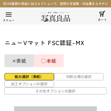
約100種類の用紙と加工オプションで、理想の写真集・作品集をカタチに
カート
ニューVマット FSC認証-MX
✕
表紙
◯
本紙
紙の選択（表紙）
印刷仕様の選択
加工オプションの選択
その他オプションの選択