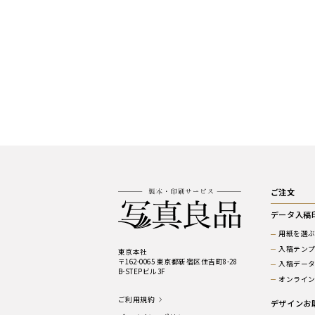
ご注文
データ入稿
用紙を選
入稿テン
東京本社
〒162-0065 東京都新宿区住吉町8-28
入稿デー
B-STEPビル3F
オンライ
ご利用規約
デザインお