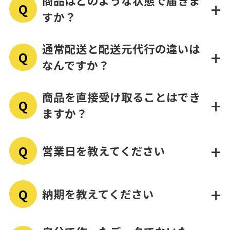
商品はどのような状態で届きま
じて対応いたします。
+
Q
保管期間内にお客様からヤマト運輸へご連絡いただ
すか？
いた場合
税込み30万円
ヤマト運輸に委託
通常配送と配送元代行の違いは
+
Q
なんですか？
ご注文内容に合わせた資材
納品・納期について
お問い合わせフォーム
商品を直接受け取ることはでき
商品代金とは別に「再配送料金と代引手数料」が発
+
Q
生します。
ますか？
配送資材について
納品・納期について
写真良品
必ず
+
Q
営業日を教えてください
直接ご来社いただいての商品受渡しには対応してい
ご注文者様
ません。
納品・納期について
+
Q
納期を教えてください
土曜・日曜・祝日を除く、平
新規注文のご案内
商品はすべて配送にてお届け
金額のわかるものは同封されません。
日
こちら