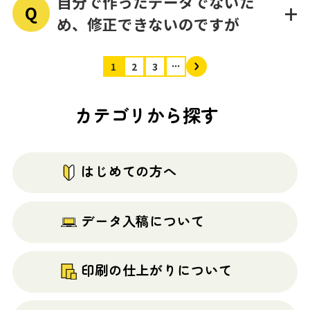
自分で作ったデータでないた
+
Q
代金未払い
め、修正できないのですが
配送方法・商品によって納期が異なります。
臨時休業日
納品・納期について
...
1
2
3
新規の取引を停止させていただきます。
営業日カレンダー
カテゴリから探す
データを作成いただいた方へ不備の内容をご連絡い
納期を教えてください
最短出
加
ただき
再入
新規
荷日
工
稿受
はじめての方へ
データ入稿ガイド
商品名
受付
※弊社
作
付締
締切
休業日
業
切
を除く
あり
データ入稿について
デ
+1営業
ー
平日
平日1
日~
印刷の仕上がりについて
タ
7営業日
オンライン作成
13:00
4:00
(オプシ
入
ョン毎)