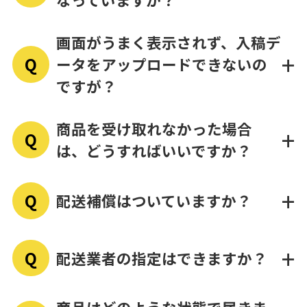
画面がうまく表示されず、入稿デ
+
Q
ータをアップロードできないの
写真良品よりお送りしているメールや、マイページ
１．税込み金額の算出
ですが？
商品を受け取れなかった場合
+
Q
２．消費税額の計算
は、どうすればいいですか？
お問い合わせ番号確定のお知らせ
+
Q
配送補償はついていますか？
弊社からの連絡内容に沿ってご対応ください。
+
Q
配送業者の指定はできますか？
配送時の紛失・破損はヤマト運輸の引受限度額に準
ご注文が一時保留