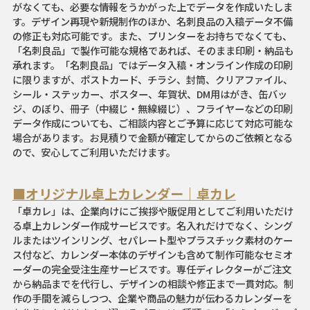
がなくても、必要な情報をうかがった上でデータを作成いたしま
す。デザイン再現や新規制作のほか、名刺良品の入稿データ不備
の修正も対応可能です。また、プリンターをお持ちでなくても、
「名刺良品」で製作可能な規格であれば、そのまま印刷・納品も
承れます。「名刺良品」ではデータ入稿・オンライン作成の印刷
に限りますが、ポストカード、チラシ、封筒、クリアファイル、
シール・ステッカー、ポスター、年賀状、DM用はがき、缶バッ
ジ、のぼり、冊子（中綴じ・無線綴じ）、フライヤーなどの印刷
データ作成についても、ご相談内容とご予算に応じて対応可能な
場合があります。お見積りで金額が確定してからのご依頼となる
ので、安心してご利用いただけます。
■オリジナル卓上カレンダー｜卓カレ
「卓カレ」は、企業向けにご挨拶や販促用としてご利用いただけ
る卓上カレンダー作成サービスです。名入れだけでなく、シング
ルまたはツインリング、セパレート型やプラスチック素材のケー
ス付など、カレンダー本体のデザインも含めて制作可能なセミオ
ーダーの完全受注生産サービスです。専任ディレクターがご注文
から納品までを代行し、デザインの相談や修正まで一貫対応。制
作の手間を減らしつつ、企業や商品の魅力が伝わるカレンダーを