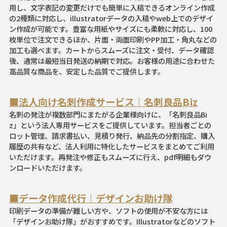
用し、文字表記の変更だけでも簡単に入稿できるオンライン作成
の2種類に対応し、illustratorデータの入稿やweb上でのデザイ
ン作成が可能です。豊富な用紙やサイズにも柔軟に対応し、100
枚単位で注文できるほか、片面・両面印刷やPP加工・角丸などの
加工も選べます。カートからスムーズに注文・受付、データ確認
後、通常は最短当日発送の納期で対応。お客様の用途に合わせた
高品質な商品を、安定した品質でご提供します。
■法人向け名刺作成サービス｜名刺良品Biz
名刺の発注が複数部門にまたがる企業様向けに、「名刺良品Bi
z」という法人専用サービスをご提供しています。担当者ごとの
ロット管理、請求書払い、見積り発行、納品先の分割指定、購入
履歴の共有など、法人利用に特化したサービスをまとめてご利用
いただけます。再発注や修正もスムーズに行え、pdf明細もダウ
ンロードいただけます。
■データ作成代行｜デザインお助け隊
印刷データの準備が難しい方や、ソフトの使用が不安な方には
「デザインお助け隊」がおすすめです。Illustratorなどのソフト