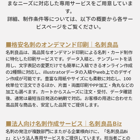
まなニーズに対応した専用サービスをご用意していま
す。
詳細、制作条件等については、以下の概要から各サー
ビスページをご覧ください。
■格安名刺のオンデマンド印刷｜名刺良品
名刺良品は、高品質なオンデマンド印刷による名刺・カード制作
に特化した印刷サービスです。データ入稿と、テンプレートを活
用し、文字表記の変更だけでも簡単に入稿できるオンライン作成
の2種類に対応し、illustratorデータの入稿やweb上でのデザイ
ン作成が可能です。豊富な用紙やサイズにも柔軟に対応し、100
枚単位で注文できるほか、片面・両面印刷やPP加工・角丸などの
加工も選べます。カートからスムーズに注文・受付、データ確認
後、通常は最短当日発送の納期で対応。お客様の用途に合わせた
高品質な商品を、安定した品質でご提供します。
■法人向け名刺作成サービス｜名刺良品Biz
名刺の発注が複数部門にまたがる企業様向けに、「名刺良品Bi
z」という法人専用サービスをご提供しています。担当者ごとの