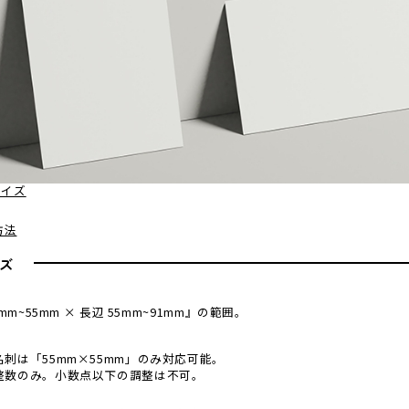
イズ
方法
ズ
mm~55mm × 長辺 55mm~91mm』の範囲。
名刺は「55mm×55mm」のみ対応可能。
整数のみ。小数点以下の調整は不可。