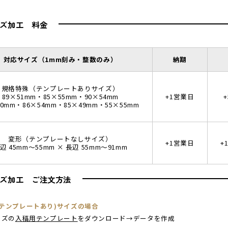
ズ加工 料金
対応サイズ（1mm刻み・整数のみ）
納期
規格特殊（テンプレートありサイズ）
89×51mm・85×55mm・90×54mm
+1営業日
50mm・86×54mm・85×49mm・55×55mm
変形（テンプレートなしサイズ）
+1営業日
+
辺 45mm〜55mm × 長辺 55mm〜91mm
ズ加工 ご注文方法
(テンプレートあり)サイズの場合
イズの
入稿用テンプレート
をダウンロード→データを作成