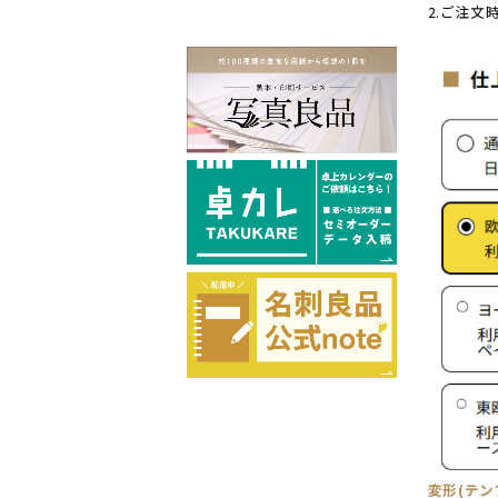
2.ご注
変形(テ