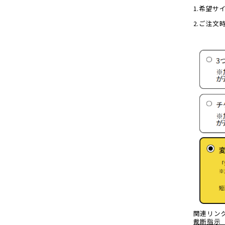
1.希望
2.ご注
関連リン
裁断指示