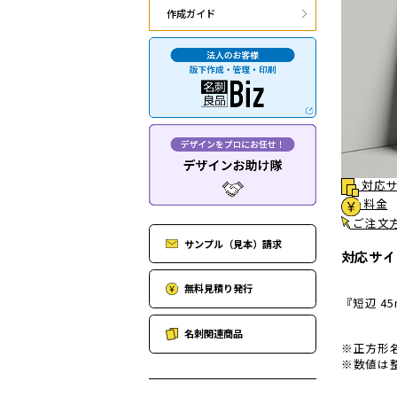
作成ガイド
対応サ
料金
ご注文
サンプル（見本）請求
対応サイ
無料見積り発行
『短辺 45
名刺関連商品
正方形
数値は