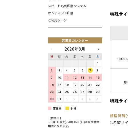
スピード名刺印刷システム
特殊サイ
オンデマンド印刷
ご利用シーン
営業日カレンダー
2026年8月
日
月
火
水
木
金
土
90×
1
2
3
4
5
6
7
8
9
10
11
12
13
14
15
短
16
17
18
19
20
21
22
23
24
25
26
27
28
29
特殊サイ
30
31
1
2
3
4
5
店休日
本日
規格特殊
【休業日】
1.希望サ
・8月11日(火)〜8月16日(日)は夏季休業
期間となります。