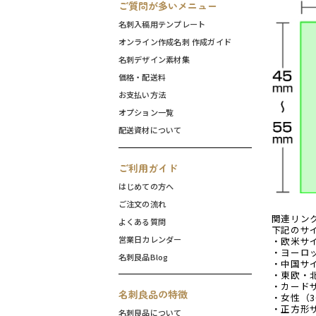
ご質問が多いメニュー
名刺入稿用テンプレート
オンライン作成名刺 作成ガイド
名刺デザイン素材集
価格・配送料
お支払い方法
オプション一覧
配送資材について
ご利用ガイド
はじめての方へ
ご注文の流れ
関連リン
よくある質問
下記のサ
営業日カレンダー
・欧米サイ
・ヨーロッ
名刺良品Blog
・中国サイ
・東欧・北
・カードサ
名刺良品の特徴
・女性（3
・正方形サ
名刺良品について