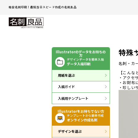
格安名刺印刷！最短当日スピード作成の名刺良品
特殊
Illustratorのデータをお持ちの
方
デザインデータを簡単入稿
名刺・カー
データ入稿印刷
【こんな
用紙を選ぶ
・アクセ
・お財布
入稿ガイド
・珍しい
入稿用テンプレート
Illustratorをお持ちでない方
テンプレートから簡単作成
オンライン作成名刺
デザインを選ぶ