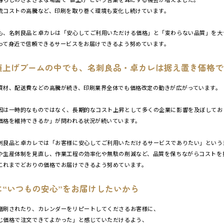
流コストの高騰など、印刷を取り巻く環境も変化し続けています。
も、名刺良品と卓カレは「安心してご利用いただける価格」と「変わらない品質」を大
って身近で信頼できるサービスをお届けできるよう努めています。
値上げブームの中でも、名刺良品・卓カレは据え置き価格で
資材、配送費などの高騰が続き、印刷業界全体でも価格改定の動きが広がっています。
因は一時的なものではなく、長期的なコスト上昇として多くの企業に影響を及ぼしてお
価格を維持できるか」が問われる状況が続いています。
刺良品と卓カレでは「お客様に安心してご利用いただけるサービスでありたい」という
や生産体制を見直し、作業工程の効率化や無駄の削減など、品質を保ちながらコストを
これまでどおりの価格でお届けできるよう努めています。
に“いつもの安心”をお届けしたいから
増刷されたり、カレンダーをリピートしてくださるお客様に、
じ価格で注文できてよかった」と感じていただけるよう、