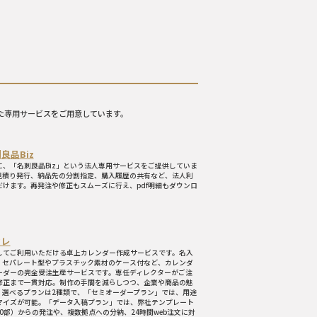
た専用サービスをご用意しています。
品Biz
、「名刺良品Biz」という法人専用サービスをご提供していま
見積り発行、納品先の分割指定、購入履歴の共有など、法人利
けます。再発注や修正もスムーズに行え、pdf明細もダウンロ
カレ
してご利用いただける卓上カレンダー作成サービスです。名入
、セパレート型やプラスチック素材のケース付など、カレンダ
ーダーの完全受注生産サービスです。専任ディレクターがご注
修正まで一貫対応。制作の手間を減らしつつ、企業や商品の魅
。選べるプランは2種類で、「セミオーダープラン」では、用途
マイズが可能。「データ入稿プラン」では、弊社テンプレート
0部）からの発注や、複数拠点への分納、24時間web注文に対