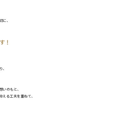
切に、
す！
り、
想いのもと、
抑える工夫を重ねて、