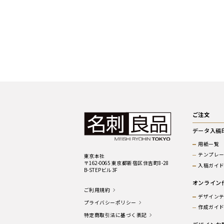
ご注文
データ入稿
用紙一覧
テンプレ
東京本社
〒162-0065 東京都新宿区住吉町8-28
入稿ガイ
B-STEPビル3F
オンライン
ご利用規約
デザイン
プライバシーポリシー
作成ガイ
特定商取引法に基づく表記