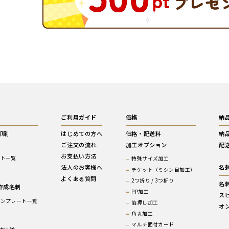
ご利用ガイド
価格
納
印刷
はじめての方へ
価格・配送料
納
ご注文の流れ
加工オプション
配
お支払い方法
ート一覧
特殊サイズ加工
法人のお客様へ
名
ド
チケット（ミシン目加工）
よくある質問
2つ折り / 3つ折り
名
作成名刺
PP加工
ス
テンプレート一覧
箔押し加工
オ
ド
角丸加工
マルチ面付カード