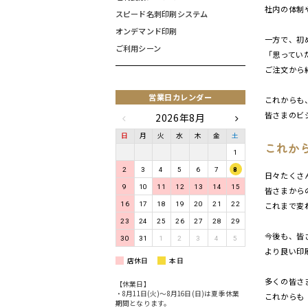
社内の体制
スピード名刺印刷システム
オンデマンド印刷
一方で、初
ご利用シーン
「思ってい
ご注文から
営業日カレンダー
これからも
皆さまのビ
2026年8月
日
月
火
水
木
金
土
これか
1
2
3
4
5
6
7
8
日々たくさ
9
10
11
12
13
14
15
皆さまから
16
17
18
19
20
21
22
これまで変
23
24
25
26
27
28
29
今後も、皆
30
31
1
2
3
4
5
より良い印
店休日
本日
多くの皆さ
【休業日】
・8月11日(火)〜8月16日(日)は夏季休業
これからも
期間となります。