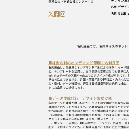
デザインお
運営会社（株式会社エンター）
名刺デザイ
名刺良品Bi
名刺良品では、名刺サイズのネット
■格安名刺のオンデマンド印刷｜名刺良品
名刺良品は、高品質なオンデマンド印刷による名刺・カード制
と、テンプレートを活用し、文字表記の変更だけでも簡単に入稿
ustratorデータの入稿やweb上でのデザイン作成が可能で
単位で注文できるほか、片面・両面印刷やPP加工・角丸など
文・受付、データ確認後、通常は最短当日発送の納期で対応。
定した品質でご提供します。
■データ作成代行｜デザインお助け隊
印刷データの準備が難しい方や、ソフトの使用が不安な方には「デ
atorなどのソフトがなくても、必要な情報をうかがった上で
制作のほか、名刺良品の入稿データ不備の修正も対応可能です
「名刺良品」で製作可能な規格であれば、そのまま印刷・納品
オンライン作成の印刷に限りますが、ポストカード、チラシ、
ー、ポスター、年賀状、DM用はがき、缶バッジ、のぼり、冊
刷データ作成についても、ご相談内容とご予算に応じて対応可