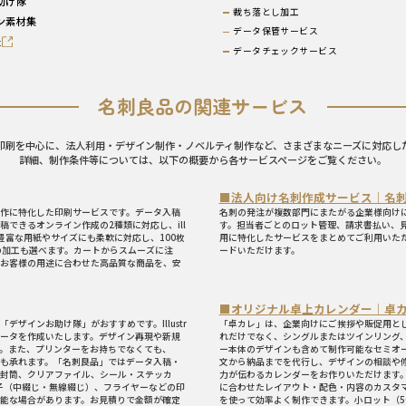
助け隊
裁ち落とし加工
ン素材集
データ保管サービス
z
データチェックサービス
名刺良品の関連サービス
印刷を中心に、法人利用・デザイン制作・ノベルティ制作など、さまざまなニーズに対応し
詳細、制作条件等については、以下の概要から各サービスページをご覧ください。
■法人向け名刺作成サービス｜名刺良
作に特化した印刷サービスです。データ入稿
名刺の発注が複数部門にまたがる企業様向けに
できるオンライン作成の2種類に対応し、ill
す。担当者ごとのロット管理、請求書払い、
す。豊富な用紙やサイズにも柔軟に対応し、100枚
用に特化したサービスをまとめてご利用いただ
の加工も選べます。カートからスムーズに注
ードいただけます。
お客様の用途に合わせた高品質な商品を、安
■オリジナル卓上カレンダー｜卓
ザインお助け隊」がおすすめです。Illustr
「卓カレ」は、企業向けにご挨拶や販促用と
データを作成いたします。デザイン再現や新規
れだけでなく、シングルまたはツインリング
。また、プリンターをお持ちでなくても、
ー本体のデザインも含めて制作可能なセミオ
も承れます。「名刺良品」ではデータ入稿・
文から納品までを代行し、デザインの相談や
封筒、クリアファイル、シール・ステッカ
力が伝わるカレンダーをお作りいただけます
子（中綴じ・無線綴じ）、フライヤーなどの印
に合わせたレイアウト・配色・内容のカスタ
能な場合があります。お見積りで金額が確定
を使って効率よく制作できます。小ロット（5