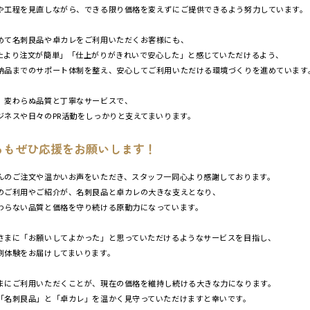
や工程を見直しながら、できる限り価格を変えずにご提供できるよう努力しています。
めて名刺良品や卓カレをご利用いただくお客様にも、
たより注文が簡単」「仕上がりがきれいで安心した」と感じていただけるよう、
納品までのサポート体制を整え、安心してご利用いただける環境づくりを進めています
、変わらぬ品質と丁寧なサービスで、
ジネスや日々のPR活動をしっかりと支えてまいります。
らもぜひ応援をお願いします！
んのご注文や温かいお声をいただき、スタッフ一同心より感謝しております。
のご利用やご紹介が、名刺良品と卓カレの大きな支えとなり、
わらない品質と価格を守り続ける原動力になっています。
さまに「お願いしてよかった」と思っていただけるようなサービスを目指し、
刷体験をお届けしてまいります。
まにご利用いただくことが、現在の価格を維持し続ける大きな力になります。
「名刺良品」と「卓カレ」を温かく見守っていただけますと幸いです。