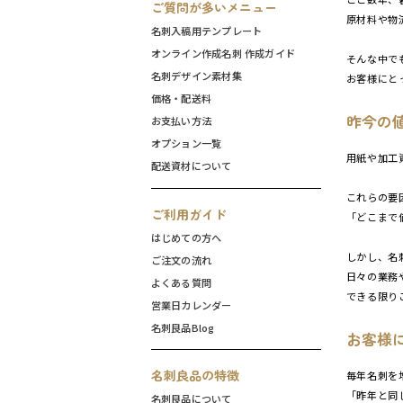
ご質問が多いメニュー
原材料や物
名刺入稿用テンプレート
オンライン作成名刺 作成ガイド
そんな中で
名刺デザイン素材集
お客様にと
価格・配送料
昨今の
お支払い方法
オプション一覧
用紙や加工
配送資材について
これらの要
ご利用ガイド
「どこまで
はじめての方へ
しかし、名
ご注文の流れ
日々の業務
よくある質問
できる限り
営業日カレンダー
名刺良品Blog
お客様
名刺良品の特徴
毎年名刺を
「昨年と同
名刺良品について