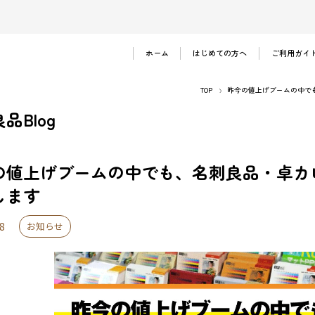
ホーム
はじめての方へ
ご利用ガイ
ご注文の流れ
TOP
昨今の値上げブームの中で
お支払い方法
品Blog
法人のお客様
よくある質問
の値上げブームの中でも、名刺良品・卓カ
します
8
お知らせ