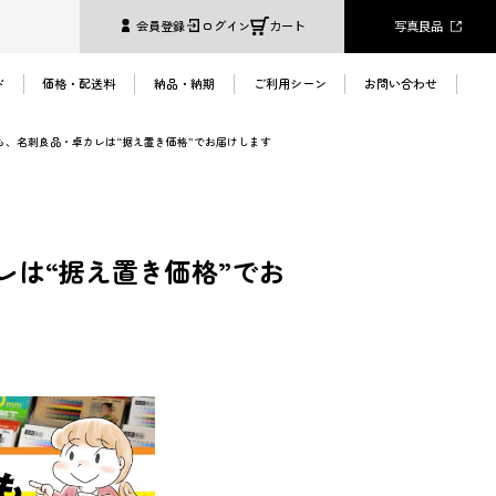
写真良品
会員登録
ログイン
カート
ド
価格・配送料
納品・納期
ご利用シーン
お問い合わせ
も、名刺良品・卓カレは“据え置き価格”でお届けします
へ
レは“据え置き価格”でお