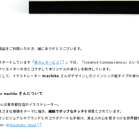
良品をご利用いただき、誠にありがとうございます。
スタートしています「
卓カレサービス
」では、「Creative Collaboration
クリエイターの方とコラボしてオリジナルの卓カレを制作しています。
として、イラストレーター
machiko
さんがデザインしたツインリング紙タイプの卓カ
ator machiko さんについて
oさんは東京都在住のイラストレーター。
まざまな感情をテーマに描き、
繊細でポップなタッチ
を得意とされています。
インビジュアルやブランドとのコラボアートも手掛け、見る人の心を惹きつける世界観
am:
@machiko_illust