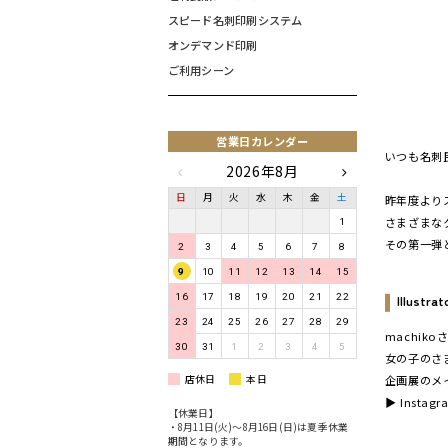
スピード名刺印刷システム
オンデマンド印刷
ご利用シーン
営業日カレンダー
いつも名刺
2026年8月
日
月
火
水
木
金
土
昨年度より
さまざまな
1
その第一弾
2
3
4
5
6
7
8
9
10
11
12
13
14
15
16
17
18
19
20
21
22
Illustr
23
24
25
26
27
28
29
machik
30
31
1
2
3
4
5
女の子のさ
店休日
本日
企画展のメ
▶ Instagr
【休業日】
・8月11日(火)〜8月16日(日)は夏季休業
期間となります。