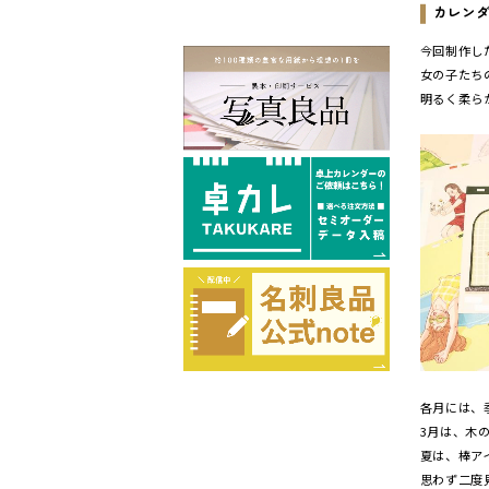
カレン
今回制作し
女の子たち
明るく柔ら
各月には、
3月は、木
夏は、棒ア
思わず二度