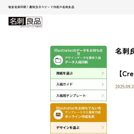
格安名刺印刷！最短当日スピード作成の名刺良品
名刺良
Illustratorのデータをお持ちの
方
デザインデータを簡単入稿
データ入稿印刷
【Crea
用紙を選ぶ
入稿ガイド
2025.09.2
入稿用テンプレート
Illustratorをお持ちでない方
テンプレートから簡単作成
オンライン作成名刺
デザインを選ぶ