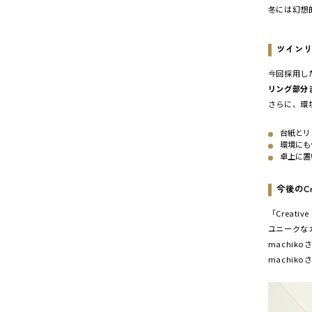
冬には幻想
ツイン
今回採用し
リング部分
さらに、環
台紙とリ
環境にも
卓上に置
今後のCrea
「Creat
ユニークな
machi
machiko