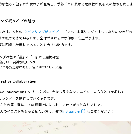
的な色彩に包まれた女の子が登場し、季節ごとに異なる物語性が見る人の想像を膨らま
リング紙タイプの魅力
たのは、人気の“
ツインリング紙タイプ
”です。金属リングと比べてあたたかみがあ
まで紙でできている
ため、全体がやわらかな印象に仕上がります。
境に配慮した素材であることも大きな魅力です。
ングの色は「黒」と「白」から選択可能
優しい、良質な紙リング
いても安定感があり、使いやすいサイズ感
tive Collaboration
ive Collaboration」シリーズでは、今後も多様なクリエイターの方々とコラボして
カレンダーを制作していく予定です。
koさんとの第一弾は、その幕開けにふさわしい仕上がりとなりました。
さんのイラストをもっと見たい方は、ぜひ
Instagram
もご覧ください！