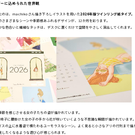
ダーに込められた世界観
たのは、machikoさん描き下ろしイラストを用いた
2026年版ツインリング紙タイプ。
のさまざまなシーンや季節感あふれるデザインが、12か月を彩ります。
かな色合いと繊細なタッチは、デスクに置くだけで空間をやさしく演出してくれます。
季節を感じさせる女の子たちの姿が描かれています。
の椅子に腰掛けた女の子の手から花が咲いていくような不思議な瞬間が描かれています
イスの上に水着姿で横たわるユーモラスなシーン。よく見ると小さなアリの行列まで描
見したくなるような遊び心が感じられます。