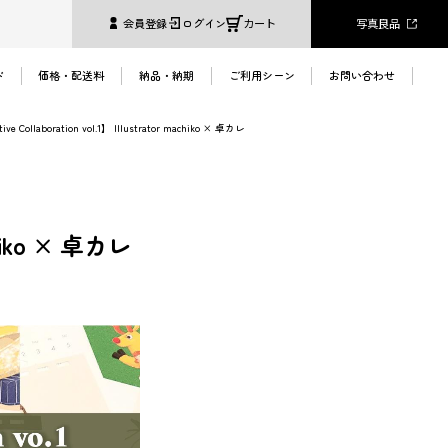
写真良品
会員登録
ログイン
カート
ド
価格・配送料
納品・納期
ご利用シーン
お問い合わせ
ive Collaboration vol.1】 Illustrator machiko × 卓カレ
へ
achiko × 卓カレ