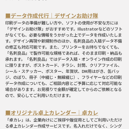
■データ作成代行｜デザインお助け隊
印刷データの準備が難しい方や、ソフトの使用が不安な方には
「デザインお助け隊」がおすすめです。Illustratorなどのソフト
がなくても、必要な情報をうかがった上でデータを作成いたしま
す。デザイン再現や新規制作のほか、名刺良品の入稿データ不備
の修正も対応可能です。また、プリンターをお持ちでなくても、
「名刺良品」で製作可能な規格であれば、そのまま印刷・納品も
承れます。「名刺良品」ではデータ入稿・オンライン作成の印刷
に限りますが、ポストカード、チラシ、封筒、クリアファイル、
シール・ステッカー、ポスター、年賀状、DM用はがき、缶バッ
ジ、のぼり、冊子（中綴じ・無線綴じ）、フライヤーなどの印刷
データ作成についても、ご相談内容とご予算に応じて対応可能な
場合があります。お見積りで金額が確定してからのご依頼となる
ので、安心してご利用いただけます。
■オリジナル卓上カレンダー｜卓カレ
「卓カレ」は、企業向けにご挨拶や販促用としてご利用いただけ
る卓上カレンダー作成サービスです。名入れだけでなく、シング