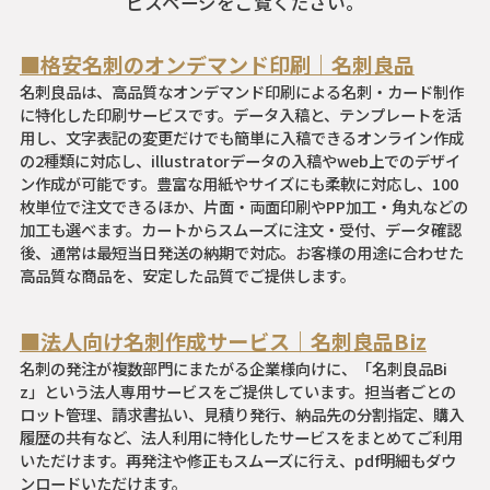
ビスページをご覧ください。
■格安名刺のオンデマンド印刷｜名刺良品
名刺良品は、高品質なオンデマンド印刷による名刺・カード制作
に特化した印刷サービスです。データ入稿と、テンプレートを活
用し、文字表記の変更だけでも簡単に入稿できるオンライン作成
の2種類に対応し、illustratorデータの入稿やweb上でのデザイ
ン作成が可能です。豊富な用紙やサイズにも柔軟に対応し、100
枚単位で注文できるほか、片面・両面印刷やPP加工・角丸などの
加工も選べます。カートからスムーズに注文・受付、データ確認
後、通常は最短当日発送の納期で対応。お客様の用途に合わせた
高品質な商品を、安定した品質でご提供します。
■法人向け名刺作成サービス｜名刺良品Biz
名刺の発注が複数部門にまたがる企業様向けに、「名刺良品Bi
z」という法人専用サービスをご提供しています。担当者ごとの
ロット管理、請求書払い、見積り発行、納品先の分割指定、購入
履歴の共有など、法人利用に特化したサービスをまとめてご利用
いただけます。再発注や修正もスムーズに行え、pdf明細もダウ
ンロードいただけます。