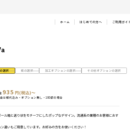
ホーム
はじめての方へ
ご利用ガイ
ご注文の流れ
お支払い方法
7a
法人のお客様
よくある質問
の選択
紙の選択
加工オプションの選択
その他オプションの選択
935
円(税込)～
金
金は紙代込み・オプション無し・100部の場合
ボール箱と送り状をモチーフにしたポップなデザイン。流通系の業種のお客様におす
ョン違いもご用意しています。お好みの方をお使いください！