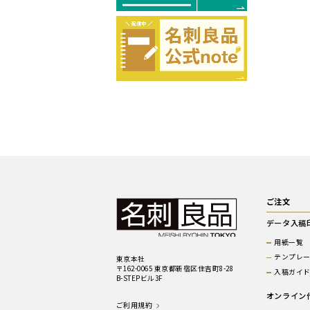
ご注文
データ入稿
用紙一覧
テンプレ
東京本社
〒162-0065 東京都新宿区住吉町8-28
入稿ガイ
B-STEPビル3F
オンライン
ご利用規約