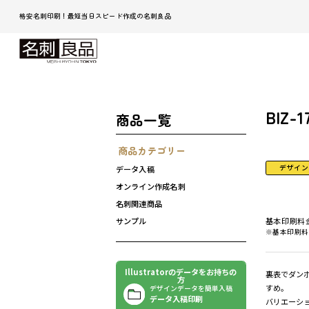
格安名刺印刷！最短当日スピード作成の名刺良品
BIZ-1
商品一覧
商品カテゴリー
デザイン
データ入稿
オンライン作成名刺
名刺関連商品
基本印刷料
サンプル
※基本印刷料
Illustratorのデータをお持ちの
裏表でダン
方
すめ。
デザインデータを簡単入稿
データ入稿印刷
バリエーシ