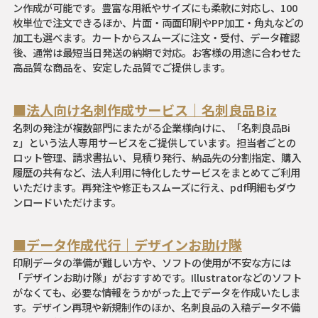
ン作成が可能です。豊富な用紙やサイズにも柔軟に対応し、100
枚単位で注文できるほか、片面・両面印刷やPP加工・角丸などの
加工も選べます。カートからスムーズに注文・受付、データ確認
後、通常は最短当日発送の納期で対応。お客様の用途に合わせた
高品質な商品を、安定した品質でご提供します。
■法人向け名刺作成サービス｜名刺良品Biz
名刺の発注が複数部門にまたがる企業様向けに、「名刺良品Bi
z」という法人専用サービスをご提供しています。担当者ごとの
ロット管理、請求書払い、見積り発行、納品先の分割指定、購入
履歴の共有など、法人利用に特化したサービスをまとめてご利用
いただけます。再発注や修正もスムーズに行え、pdf明細もダウ
ンロードいただけます。
■データ作成代行｜デザインお助け隊
印刷データの準備が難しい方や、ソフトの使用が不安な方には
「デザインお助け隊」がおすすめです。Illustratorなどのソフト
がなくても、必要な情報をうかがった上でデータを作成いたしま
す。デザイン再現や新規制作のほか、名刺良品の入稿データ不備