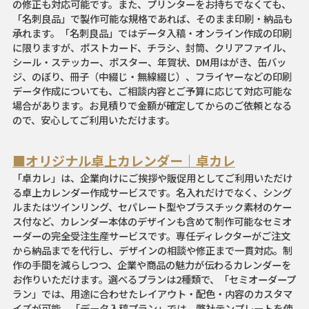
の修正も対応可能です。また、プリンターをお持ちでなくても、
「名刺良品」で製作可能な規格であれば、そのまま印刷・納品も
承れます。「名刺良品」ではデータ入稿・オンライン作成の印刷
に限りますが、ポストカード、チラシ、封筒、クリアファイル、
シール・ステッカー、ポスター、年賀状、DM用はがき、缶バッ
ジ、のぼり、冊子（中綴じ・無線綴じ）、フライヤーなどの印刷
データ作成についても、ご相談内容とご予算に応じて対応可能な
場合があります。お見積りで金額が確定してからのご依頼となる
ので、安心してご利用いただけます。
■オリジナル卓上カレンダー｜卓カレ
「卓カレ」は、企業向けにご挨拶や販促用としてご利用いただけ
る卓上カレンダー作成サービスです。名入れだけでなく、シング
ルまたはツインリング、セパレート型やプラスチック素材のケー
ス付など、カレンダー本体のデザインも含めて制作可能なセミオ
ーダーの完全受注生産サービスです。専任ディレクターがご注文
から納品までを代行し、デザインの相談や修正まで一貫対応。制
作の手間を減らしつつ、企業や商品の魅力が伝わるカレンダーを
お作りいただけます。選べるプランは2種類で、「セミオーダープ
ラン」では、用途に合わせたレイアウト・配色・内容のカスタマ
イズが可能。「データ入稿プラン」では、弊社テンプレートを使