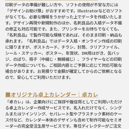
印刷データの準備が難しい方や、ソフトの使用が不安な方には
「デザインお助け隊」がおすすめです。Illustratorなどのソフト
がなくても、必要な情報をうかがった上でデータを作成いたしま
す。デザイン再現や新規制作のほか、名刺良品の入稿データ不備
の修正も対応可能です。また、プリンターをお持ちでなくても、
「名刺良品」で製作可能な規格であれば、そのまま印刷・納品も
承れます。「名刺良品」ではデータ入稿・オンライン作成の印刷
に限りますが、ポストカード、チラシ、封筒、クリアファイル、
シール・ステッカー、ポスター、年賀状、DM用はがき、缶バッ
ジ、のぼり、冊子（中綴じ・無線綴じ）、フライヤーなどの印刷
データ作成についても、ご相談内容とご予算に応じて対応可能な
場合があります。お見積りで金額が確定してからのご依頼となる
ので、安心してご利用いただけます。
■オリジナル卓上カレンダー｜卓カレ
「卓カレ」は、企業向けにご挨拶や販促用としてご利用いただけ
る卓上カレンダー作成サービスです。名入れだけでなく、シング
ルまたはツインリング、セパレート型やプラスチック素材のケー
ス付など、カレンダー本体のデザインも含めて制作可能なセミオ
ーダーの完全受注生産サービスです。専任ディレクターがご注文