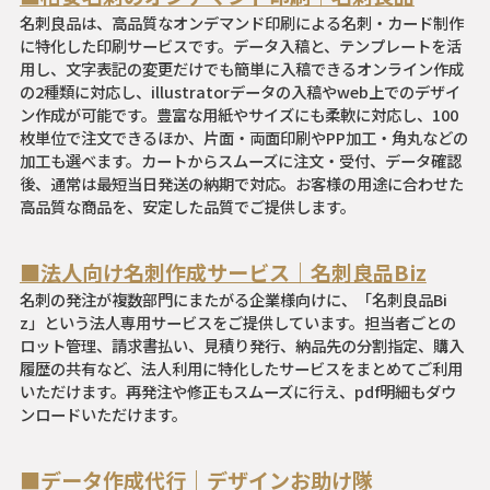
名刺良品は、高品質なオンデマンド印刷による名刺・カード制作
に特化した印刷サービスです。データ入稿と、テンプレートを活
用し、文字表記の変更だけでも簡単に入稿できるオンライン作成
の2種類に対応し、illustratorデータの入稿やweb上でのデザイ
ン作成が可能です。豊富な用紙やサイズにも柔軟に対応し、100
枚単位で注文できるほか、片面・両面印刷やPP加工・角丸などの
加工も選べます。カートからスムーズに注文・受付、データ確認
後、通常は最短当日発送の納期で対応。お客様の用途に合わせた
高品質な商品を、安定した品質でご提供します。
■法人向け名刺作成サービス｜名刺良品Biz
名刺の発注が複数部門にまたがる企業様向けに、「名刺良品Bi
z」という法人専用サービスをご提供しています。担当者ごとの
ロット管理、請求書払い、見積り発行、納品先の分割指定、購入
履歴の共有など、法人利用に特化したサービスをまとめてご利用
いただけます。再発注や修正もスムーズに行え、pdf明細もダウ
ンロードいただけます。
■データ作成代行｜デザインお助け隊