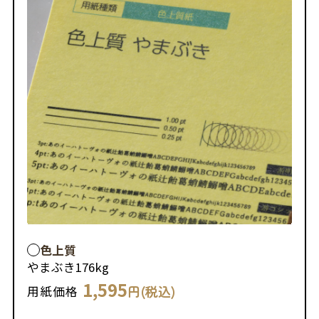
色上質
やまぶき
176kg
1,595
円(税込)
用紙価格