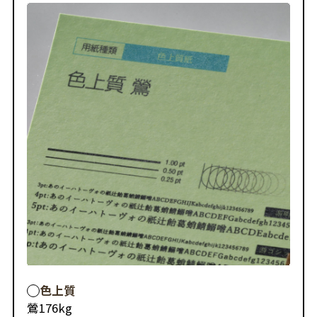
色上質
鶯
176kg