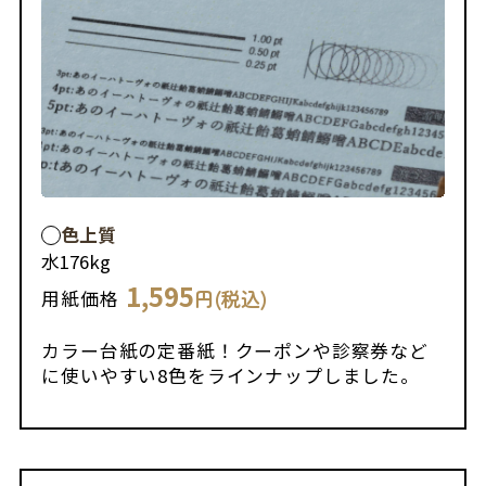
色上質
水
176kg
1,595
円(税込)
用紙価格
カラー台紙の定番紙！クーポンや診察券など
に使いやすい8色をラインナップしました。