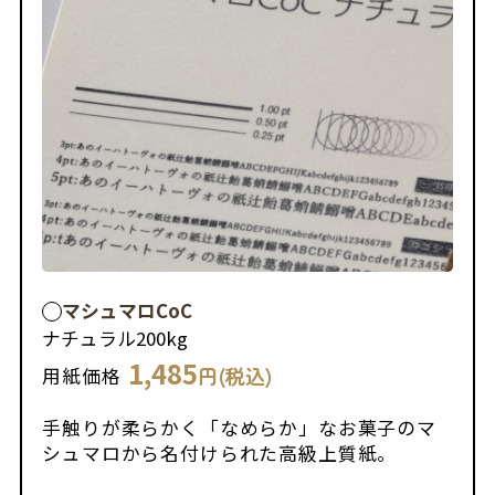
マシュマロCoC
ナチュラル
200kg
1,485
円(税込)
用紙価格
手触りが柔らかく「なめらか」なお菓子のマ
シュマロから名付けられた高級上質紙。