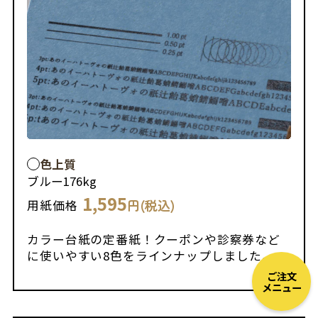
色上質
ブルー
176kg
1,595
円(税込)
用紙価格
カラー台紙の定番紙！クーポンや診察券など
に使いやすい8色をラインナップしました。
ご注文
メニュー