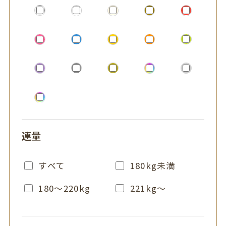
連量
すべて
180kg未満
180～220kg
221kg～