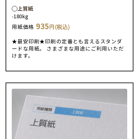
上質紙
-
180kg
935
円(税込)
用紙価格
★最安印刷★印刷の定番とも言えるスタンダ
ードな用紙。 さまざまな用途にご利用いただ
けます。