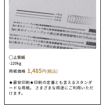
上質紙
-
220kg
1,485
円(税込)
用紙価格
★最安印刷★印刷の定番とも言えるスタンダ
ードな用紙。 さまざまな用途にご利用いただ
けます。