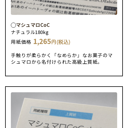
マシュマロCoC
ナチュラル
180kg
1,265
円(税込)
用紙価格
手触りが柔らかく「なめらか」なお菓子のマ
シュマロから名付けられた高級上質紙。