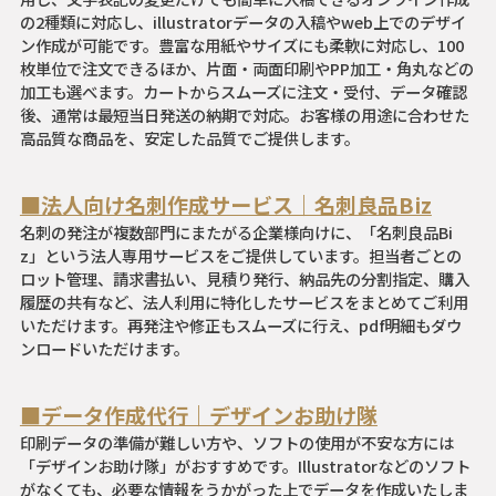
の2種類に対応し、illustratorデータの入稿やweb上でのデザイ
ン作成が可能です。豊富な用紙やサイズにも柔軟に対応し、100
枚単位で注文できるほか、片面・両面印刷やPP加工・角丸などの
加工も選べます。カートからスムーズに注文・受付、データ確認
後、通常は最短当日発送の納期で対応。お客様の用途に合わせた
高品質な商品を、安定した品質でご提供します。
■法人向け名刺作成サービス｜名刺良品Biz
名刺の発注が複数部門にまたがる企業様向けに、「名刺良品Bi
z」という法人専用サービスをご提供しています。担当者ごとの
ロット管理、請求書払い、見積り発行、納品先の分割指定、購入
履歴の共有など、法人利用に特化したサービスをまとめてご利用
いただけます。再発注や修正もスムーズに行え、pdf明細もダウ
ンロードいただけます。
■データ作成代行｜デザインお助け隊
印刷データの準備が難しい方や、ソフトの使用が不安な方には
「デザインお助け隊」がおすすめです。Illustratorなどのソフト
がなくても、必要な情報をうかがった上でデータを作成いたしま