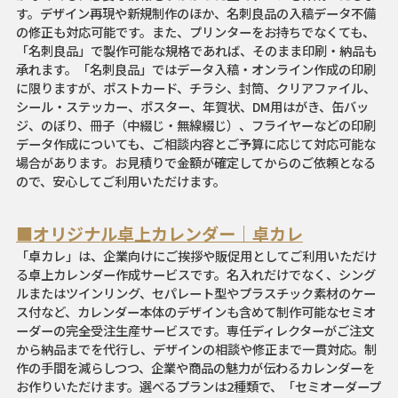
す。デザイン再現や新規制作のほか、名刺良品の入稿データ不備
の修正も対応可能です。また、プリンターをお持ちでなくても、
「名刺良品」で製作可能な規格であれば、そのまま印刷・納品も
承れます。「名刺良品」ではデータ入稿・オンライン作成の印刷
に限りますが、ポストカード、チラシ、封筒、クリアファイル、
シール・ステッカー、ポスター、年賀状、DM用はがき、缶バッ
ジ、のぼり、冊子（中綴じ・無線綴じ）、フライヤーなどの印刷
データ作成についても、ご相談内容とご予算に応じて対応可能な
場合があります。お見積りで金額が確定してからのご依頼となる
ので、安心してご利用いただけます。
■オリジナル卓上カレンダー｜卓カレ
「卓カレ」は、企業向けにご挨拶や販促用としてご利用いただけ
る卓上カレンダー作成サービスです。名入れだけでなく、シング
ルまたはツインリング、セパレート型やプラスチック素材のケー
ス付など、カレンダー本体のデザインも含めて制作可能なセミオ
ーダーの完全受注生産サービスです。専任ディレクターがご注文
から納品までを代行し、デザインの相談や修正まで一貫対応。制
作の手間を減らしつつ、企業や商品の魅力が伝わるカレンダーを
お作りいただけます。選べるプランは2種類で、「セミオーダープ