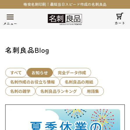
格安名刺印刷！最短当日スピード作成の名刺良品
カート
名刺良品Blog
すべて
お知らせ
完全データ作成
名刺作成のお役立ち情報
名刺良品の用紙
名刺の雑学
名刺良品ランキング
用語集