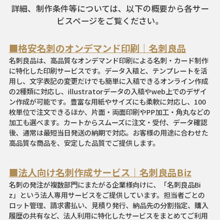
詳細、制作条件等については、以下の概要から各サー
ビスページをご覧ください。
■格安名刺のオンデマンド印刷｜名刺良品
名刺良品は、高品質なオンデマンド印刷による名刺・カード制作
に特化した印刷サービスです。データ入稿と、テンプレートを活
用し、文字表記の変更だけでも簡単に入稿できるオンライン作成
の2種類に対応し、illustratorデータの入稿やweb上でのデザイ
ン作成が可能です。豊富な用紙やサイズにも柔軟に対応し、100
枚単位で注文できるほか、片面・両面印刷やPP加工・角丸などの
加工も選べます。カートからスムーズに注文・受付、データ確認
後、通常は最短当日発送の納期で対応。お客様の用途に合わせた
高品質な商品を、安定した品質でご提供します。
■法人向け名刺作成サービス｜名刺良品Biz
名刺の発注が複数部門にまたがる企業様向けに、「名刺良品Bi
z」という法人専用サービスをご提供しています。担当者ごとの
ロット管理、請求書払い、見積り発行、納品先の分割指定、購入
履歴の共有など、法人利用に特化したサービスをまとめてご利用