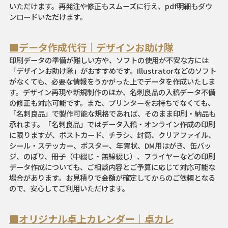
いただけます。再発注や修正もスムーズに行え、pdf明細もダウ
ンロードいただけます。
■データ作成代行｜デザインお助け隊
印刷データの準備が難しい方や、ソフトの使用が不安な方には
「デザインお助け隊」がおすすめです。Illustratorなどのソフト
がなくても、必要な情報をうかがった上でデータを作成いたしま
す。デザイン再現や新規制作のほか、名刺良品の入稿データ不備
の修正も対応可能です。また、プリンターをお持ちでなくても、
「名刺良品」で製作可能な規格であれば、そのまま印刷・納品も
承れます。「名刺良品」ではデータ入稿・オンライン作成の印刷
に限りますが、ポストカード、チラシ、封筒、クリアファイル、
シール・ステッカー、ポスター、年賀状、DM用はがき、缶バッ
ジ、のぼり、冊子（中綴じ・無線綴じ）、フライヤーなどの印刷
データ作成についても、ご相談内容とご予算に応じて対応可能な
場合があります。お見積りで金額が確定してからのご依頼となる
ので、安心してご利用いただけます。
■オリジナル卓上カレンダー｜卓カレ