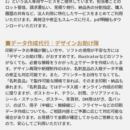
z」という法人専用サービスをご提供しています。担当者ごとの
ロット管理、請求書払い、見積り発行、納品先の分割指定、購入
履歴の共有など、法人利用に特化したサービスをまとめてご利用
いただけます。再発注や修正もスムーズに行え、pdf明細もダウ
ンロードいただけます。
■データ作成代行｜デザインお助け隊
印刷データの準備が難しい方や、ソフトの使用が不安な方には
「デザインお助け隊」がおすすめです。Illustratorなどのソフト
がなくても、必要な情報をうかがった上でデータを作成いたしま
す。デザイン再現や新規制作のほか、名刺良品の入稿データ不備
の修正も対応可能です。また、プリンターをお持ちでなくても、
「名刺良品」で製作可能な規格であれば、そのまま印刷・納品も
承れます。「名刺良品」ではデータ入稿・オンライン作成の印刷
に限りますが、ポストカード、チラシ、封筒、クリアファイル、
シール・ステッカー、ポスター、年賀状、DM用はがき、缶バッ
ジ、のぼり、冊子（中綴じ・無線綴じ）、フライヤーなどの印刷
データ作成についても、ご相談内容とご予算に応じて対応可能な
場合があります。お見積りで金額が確定してからのご依頼となる
ので、安心してご利用いただけます。