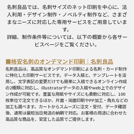
名刺良品では、名刺サイズのネット印刷を中心に、法
人利用・デザイン制作・ノベルティ制作など、さまざ
まなニーズに対応した専用サービスをご用意していま
す。
詳細、制作条件等については、以下の概要から各サー
ビスページをご覧ください。
■格安名刺のオンデマンド印刷｜名刺良品
名刺良品は、高品質なオンデマンド印刷による名刺・カード制作
に特化した印刷サービスです。データ入稿と、テンプレートを活
用し、文字表記の変更だけでも簡単に入稿できるオンライン作成
の2種類に対応し、illustratorデータの入稿やweb上でのデザイ
ン作成が可能です。豊富な用紙やサイズにも柔軟に対応し、100
枚単位で注文できるほか、片面・両面印刷やPP加工・角丸などの
加工も選べます。カートからスムーズに注文・受付、データ確認
後、通常は最短当日発送の納期で対応。お客様の用途に合わせた
高品質な商品を、安定した品質でご提供します。