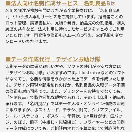
■法人向け名刺作成サービス｜名刺良品Biz
名刺の発注が複数部門にまたがる企業様向けに、「名刺良品Bi
z」という法人専用サービスをご提供しています。担当者ごとの
ロット管理、請求書払い、見積り発行、納品先の分割指定、購入
履歴の共有など、法人利用に特化したサービスをまとめてご利用
いただけます。再発注や修正もスムーズに行え、pdf明細もダウ
ンロードいただけます。
■データ作成代行｜デザインお助け隊
印刷データの準備が難しい方や、ソフトの使用が不安な方には
「デザインお助け隊」がおすすめです。Illustratorなどのソフト
がなくても、必要な情報をうかがった上でデータを作成いたしま
す。デザイン再現や新規制作のほか、名刺良品の入稿データ不備
の修正も対応可能です。また、プリンターをお持ちでなくても、
「名刺良品」で製作可能な規格であれば、そのまま印刷・納品も
承れます。「名刺良品」ではデータ入稿・オンライン作成の印刷
に限りますが、ポストカード、チラシ、封筒、クリアファイル、
シール・ステッカー、ポスター、年賀状、DM用はがき、缶バッ
ジ、のぼり、冊子（中綴じ・無線綴じ）、フライヤーなどの印刷
データ作成についても、ご相談内容とご予算に応じて対応可能な