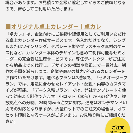
場合があります。お見積りで金額が確定してからのご依頼となる
ので、安心してご利用いただけます。
■オリジナル卓上カレンダー｜卓カレ
「卓カレ」は、企業向けにご挨拶や販促用としてご利用いただけ
る卓上カレンダー作成サービスです。名入れだけでなく、シング
ルまたはツインリング、セパレート型やプラスチック素材のケー
ス付など、カレンダー本体のデザインも含めて制作可能なセミオ
ーダーの完全受注生産サービスです。専任ディレクターがご注文
から納品までを代行し、デザインの相談や修正まで一貫対応。制
作の手間を減らしつつ、企業や商品の魅力が伝わるカレンダーを
お作りいただけます。選べるプランは2種類で、「セミオーダープ
ラン」では、用途に合わせたレイアウト・配色・内容のカスタマ
イズが可能。「データ入稿プラン」では、弊社テンプレートを使
って効率よく制作できます。小ロット（50部）からの発注や、複
数拠点への分納、24時間web注文に対応。通常はオンデマンド印
刷での対応となりますが、大量ロットでのご注文の場合は、オフ
セット印刷となるケースがございます。お見積り時にご相談くだ
さい。
ご注文
メニュー