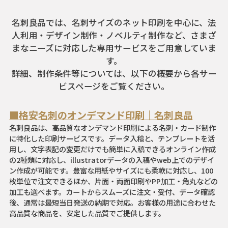
名刺良品では、名刺サイズのネット印刷を中心に、法
人利用・デザイン制作・ノベルティ制作など、さまざ
まなニーズに対応した専用サービスをご用意していま
す。
詳細、制作条件等については、以下の概要から各サー
ビスページをご覧ください。
■格安名刺のオンデマンド印刷｜名刺良品
名刺良品は、高品質なオンデマンド印刷による名刺・カード制作
に特化した印刷サービスです。データ入稿と、テンプレートを活
用し、文字表記の変更だけでも簡単に入稿できるオンライン作成
の2種類に対応し、illustratorデータの入稿やweb上でのデザイ
ン作成が可能です。豊富な用紙やサイズにも柔軟に対応し、100
枚単位で注文できるほか、片面・両面印刷やPP加工・角丸などの
加工も選べます。カートからスムーズに注文・受付、データ確認
後、通常は最短当日発送の納期で対応。お客様の用途に合わせた
高品質な商品を、安定した品質でご提供します。