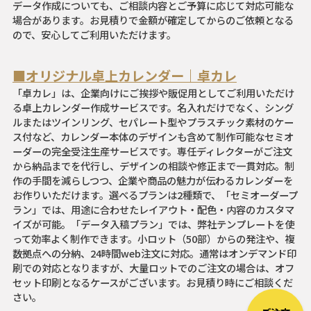
データ作成についても、ご相談内容とご予算に応じて対応可能な
場合があります。お見積りで金額が確定してからのご依頼となる
ので、安心してご利用いただけます。
■オリジナル卓上カレンダー｜卓カレ
「卓カレ」は、企業向けにご挨拶や販促用としてご利用いただけ
る卓上カレンダー作成サービスです。名入れだけでなく、シング
ルまたはツインリング、セパレート型やプラスチック素材のケー
ス付など、カレンダー本体のデザインも含めて制作可能なセミオ
ーダーの完全受注生産サービスです。専任ディレクターがご注文
から納品までを代行し、デザインの相談や修正まで一貫対応。制
作の手間を減らしつつ、企業や商品の魅力が伝わるカレンダーを
お作りいただけます。選べるプランは2種類で、「セミオーダープ
ラン」では、用途に合わせたレイアウト・配色・内容のカスタマ
イズが可能。「データ入稿プラン」では、弊社テンプレートを使
って効率よく制作できます。小ロット（50部）からの発注や、複
数拠点への分納、24時間web注文に対応。通常はオンデマンド印
刷での対応となりますが、大量ロットでのご注文の場合は、オフ
セット印刷となるケースがございます。お見積り時にご相談くだ
さい。