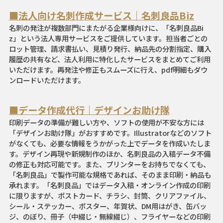
■法人向け名刺作成サービス｜名刺良品Biz
名刺の発注が複数部門にまたがる企業様向けに、「名刺良品Bi
z」という法人専用サービスをご提供しています。担当者ごとの
ロット管理、請求書払い、見積り発行、納品先の分割指定、購入
履歴の共有など、法人利用に特化したサービスをまとめてご利用
いただけます。再発注や修正もスムーズに行え、pdf明細もダウ
ンロードいただけます。
■データ作成代行｜デザインお助け隊
印刷データの準備が難しい方や、ソフトの使用が不安な方には
「デザインお助け隊」がおすすめです。Illustratorなどのソフト
がなくても、必要な情報をうかがった上でデータを作成いたしま
す。デザイン再現や新規制作のほか、名刺良品の入稿データ不備
の修正も対応可能です。また、プリンターをお持ちでなくても、
「名刺良品」で製作可能な規格であれば、そのまま印刷・納品も
承れます。「名刺良品」ではデータ入稿・オンライン作成の印刷
に限りますが、ポストカード、チラシ、封筒、クリアファイル、
シール・ステッカー、ポスター、年賀状、DM用はがき、缶バッ
ジ、のぼり、冊子（中綴じ・無線綴じ）、フライヤーなどの印刷