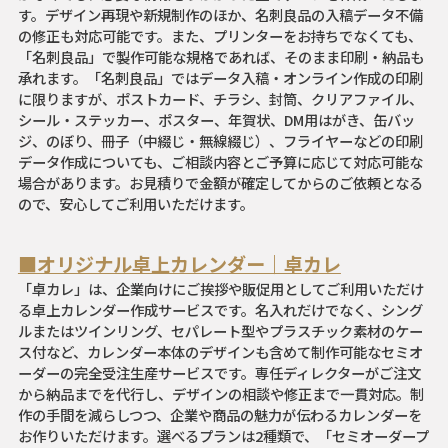
す。デザイン再現や新規制作のほか、名刺良品の入稿データ不備
の修正も対応可能です。また、プリンターをお持ちでなくても、
「名刺良品」で製作可能な規格であれば、そのまま印刷・納品も
承れます。「名刺良品」ではデータ入稿・オンライン作成の印刷
に限りますが、ポストカード、チラシ、封筒、クリアファイル、
シール・ステッカー、ポスター、年賀状、DM用はがき、缶バッ
ジ、のぼり、冊子（中綴じ・無線綴じ）、フライヤーなどの印刷
データ作成についても、ご相談内容とご予算に応じて対応可能な
場合があります。お見積りで金額が確定してからのご依頼となる
ので、安心してご利用いただけます。
■オリジナル卓上カレンダー｜卓カレ
「卓カレ」は、企業向けにご挨拶や販促用としてご利用いただけ
る卓上カレンダー作成サービスです。名入れだけでなく、シング
ルまたはツインリング、セパレート型やプラスチック素材のケー
ス付など、カレンダー本体のデザインも含めて制作可能なセミオ
ーダーの完全受注生産サービスです。専任ディレクターがご注文
から納品までを代行し、デザインの相談や修正まで一貫対応。制
作の手間を減らしつつ、企業や商品の魅力が伝わるカレンダーを
お作りいただけます。選べるプランは2種類で、「セミオーダープ