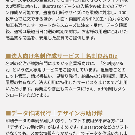
の2種類に対応し、illustratorデータの入稿やweb上でのデザイ
ン作成が可能です。豊富な用紙やサイズにも柔軟に対応し、100
枚単位で注文できるほか、片面・両面印刷やPP加工・角丸などの
加工も選べます。カートからスムーズに注文・受付、データ確認
後、通常は最短当日発送の納期で対応。お客様の用途に合わせた
高品質な商品を、安定した品質でご提供します。
■法人向け名刺作成サービス｜名刺良品Biz
名刺の発注が複数部門にまたがる企業様向けに、「名刺良品Bi
z」という法人専用サービスをご提供しています。担当者ごとの
ロット管理、請求書払い、見積り発行、納品先の分割指定、購入
履歴の共有など、法人利用に特化したサービスをまとめてご利用
いただけます。再発注や修正もスムーズに行え、pdf明細もダウ
ンロードいただけます。
■データ作成代行｜デザインお助け隊
印刷データの準備が難しい方や、ソフトの使用が不安な方には
「デザインお助け隊」がおすすめです。Illustratorなどのソフト
がなくても、必要な情報をうかがった上でデータを作成いたしま