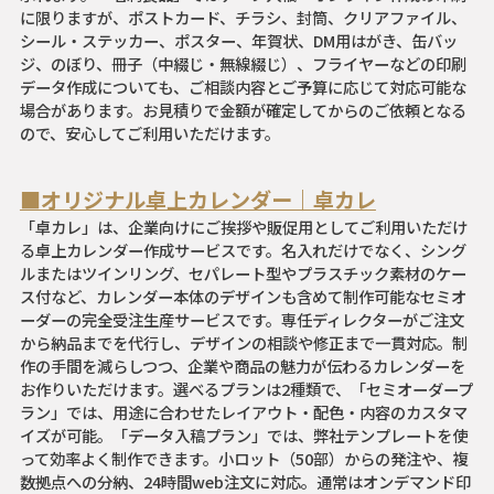
に限りますが、ポストカード、チラシ、封筒、クリアファイル、
シール・ステッカー、ポスター、年賀状、DM用はがき、缶バッ
ジ、のぼり、冊子（中綴じ・無線綴じ）、フライヤーなどの印刷
データ作成についても、ご相談内容とご予算に応じて対応可能な
場合があります。お見積りで金額が確定してからのご依頼となる
ので、安心してご利用いただけます。
■オリジナル卓上カレンダー｜卓カレ
「卓カレ」は、企業向けにご挨拶や販促用としてご利用いただけ
る卓上カレンダー作成サービスです。名入れだけでなく、シング
ルまたはツインリング、セパレート型やプラスチック素材のケー
ス付など、カレンダー本体のデザインも含めて制作可能なセミオ
ーダーの完全受注生産サービスです。専任ディレクターがご注文
から納品までを代行し、デザインの相談や修正まで一貫対応。制
作の手間を減らしつつ、企業や商品の魅力が伝わるカレンダーを
お作りいただけます。選べるプランは2種類で、「セミオーダープ
ラン」では、用途に合わせたレイアウト・配色・内容のカスタマ
イズが可能。「データ入稿プラン」では、弊社テンプレートを使
って効率よく制作できます。小ロット（50部）からの発注や、複
数拠点への分納、24時間web注文に対応。通常はオンデマンド印