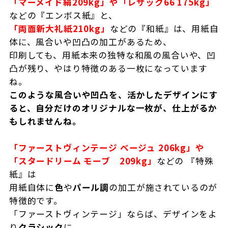
「マーメイド絹209kg」や「レザック66 175kg」
などの『エンボス紙』と、
「両面新大礼紙210kg」
などの『和紙』は、用紙自
体に、風合いや凹凸の加工があるため、
印刷しても、用紙本来の独特な和風の風合いや、凹
凸が残り、やはり特徴のある一枚になっています
ね。
このような風合いや凹凸を、活かしたデザインにす
ると、自分だけのオリジナルな一枚が、仕上がるか
もしれませんね。
「ファーストヴィンテージ ベージュ 206kg」や
「スタードリーム モーブ 209kg」
などの 『特殊
紙』は
用紙自体に
色
や
パール調
の加工が施されているのが
特徴的です。
「ファーストヴィンテージ」ならば、デザインをよ
り
クラシック
に、