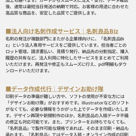
後、通常は最短当日発送の納期で対応。お客様の用途に合わせた
高品質な商品を、安定した品質でご提供します。
■法人向け名刺作成サービス｜名刺良品Biz
名刺の発注が複数部門にまたがる企業様向けに、「名刺良品Bi
z」という法人専用サービスをご提供しています。担当者ごとの
ロット管理、請求書払い、見積り発行、納品先の分割指定、購入
履歴の共有など、法人利用に特化したサービスをまとめてご利用
いただけます。再発注や修正もスムーズに行え、pdf明細もダウ
ンロードいただけます。
■データ作成代行｜デザインお助け隊
印刷データの準備が難しい方や、ソフトの使用が不安な方には
「デザインお助け隊」がおすすめです。Illustratorなどのソフト
がなくても、必要な情報をうかがった上でデータを作成いたしま
す。デザイン再現や新規制作のほか、名刺良品の入稿データ不備
の修正も対応可能です。また、プリンターをお持ちでなくても、
「名刺良品」で製作可能な規格であれば、そのまま印刷・納品も
承れます。「名刺良品」ではデータ入稿・オンライン作成の印刷