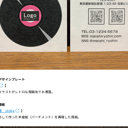
デザインプレート
】
イラストがレトロな雰囲気でお洒落。
用紙
 160kg
】
めして作った羊皮紙（パーチメント）を再現した用紙。