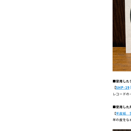
■使用した
【
SHP-19
レコードの
■使用した
【
羊皮紙 雪
羊の皮をな