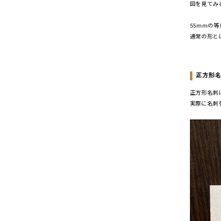
図を見てみ
55mmの
通常の形と
正方形
正方形名刺
実際に名刺