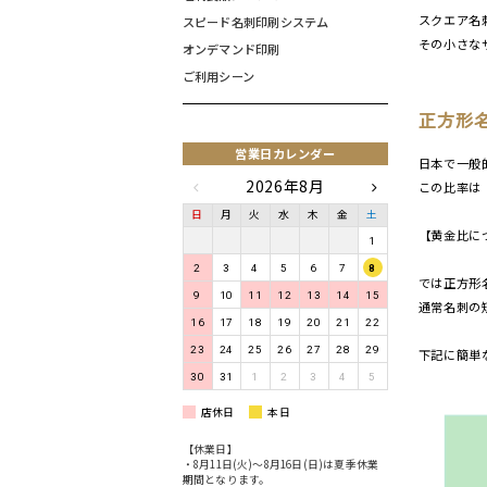
スクエア名
スピード名刺印刷システム
その小さな
オンデマンド印刷
ご利用シーン
正方形
営業日カレンダー
日本で一般的
2026年8月
この比率は
日
月
火
水
木
金
土
【黄金比に
1
2
3
4
5
6
7
8
では正方形
9
10
11
12
13
14
15
通常名刺の
16
17
18
19
20
21
22
23
24
25
26
27
28
29
下記に簡単
30
31
1
2
3
4
5
店休日
本日
【休業日】
・8月11日(火)〜8月16日(日)は夏季休業
期間となります。