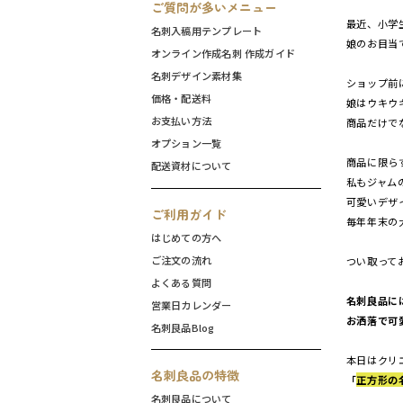
ご質問が多いメニュー
最近、小学
名刺入稿用テンプレート
娘のお目当
オンライン作成名刺 作成ガイド
名刺デザイン素材集
ショップ前
価格・配送料
娘はウキウ
お支払い方法
商品だけで
オプション一覧
商品に限ら
配送資材について
私もジャム
可愛いデザ
ご利用ガイド
毎年年末の
はじめての方へ
ご注文の流れ
つい取って
よくある質問
名刺良品に
営業日カレンダー
お洒落で可
名刺良品Blog
本日はクリ
名刺良品の特徴
「
正方形の
名刺良品について