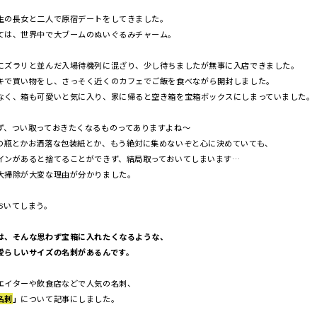
生の長女と二人で原宿デートをしてきました。
ては、世界中で大ブームのぬいぐるみチャーム。
にズラリと並んだ入場待機列に混ざり、少し待ちましたが無事に入店できました。
キで買い物をし、さっそく近くのカフェでご飯を食べながら開封しました。
なく、箱も可愛いと気に入り、家に帰ると空き箱を宝箱ボックスにしまっていました。
ず、つい取っておきたくなるものってありますよね〜
の瓶とかお洒落な包装紙とか、もう絶対に集めないぞと心に決めていても、
インがあると捨てることができず、結局取っておいてしまいます…
大掃除が大変な理由が分かりました。
おいてしまう。
は、そんな思わず宝箱に入れたくなるような、
愛らしいサイズの名刺があるんです。
エイターや飲食店などで人気の名刺、
名刺
」
について記事にしました。