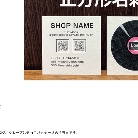
に
。
ログ、クレープはチョコバナナ一択の担当Ａです。