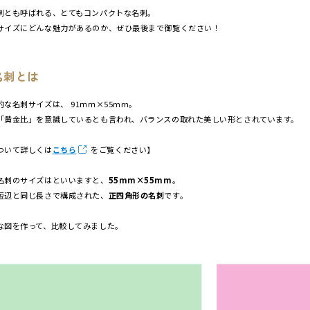
刺とも呼ばれる、とてもコンパクトな名刺。
サイズにどんな魅力があるのか、ぜひ最後まで御覧ください！
名刺とは
な名刺サイズは、 91ｍｍ×55mm。
「黄金比」を意識しているとも言われ、バランスの取れた美しい形とされています。
ついて詳しくは
こちら
をご覧ください】
名刺のサイズはといいますと、
55mm×55mm
。
短辺と同じ長さで構成された、
正四角形の名刺
です。
な図を作って、比較してみました。